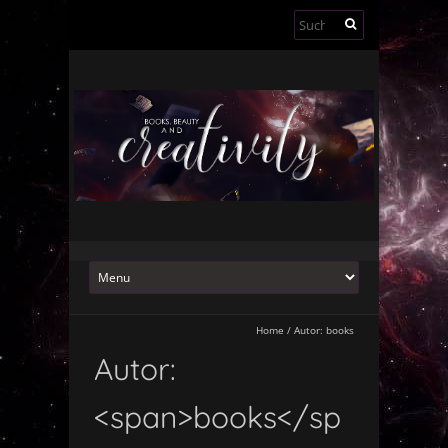
Suchen
nach:
Home
/
Autor:
books
Autor:
<span>books</sp