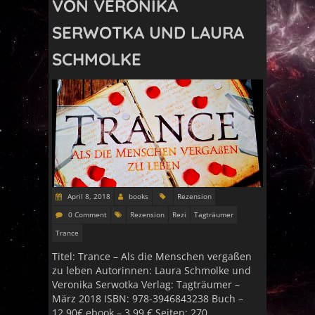
VON VERONIKA
SERWOTKA UND LAURA
SCHMOLKE
April 8, 2018
books
Rezension
0 Comment
Rezension
Rezi
Tagträumer
Trance
Titel: Trance – Als die Menschen vergaßen
zu leben Autorinnen: Laura Schmolke und
Veronika Serwotka Verlag: Tagträumer –
März 2018 ISBN: 978-3946843238 Buch –
12,90€ ebook – 3,99 € Seiten: 270