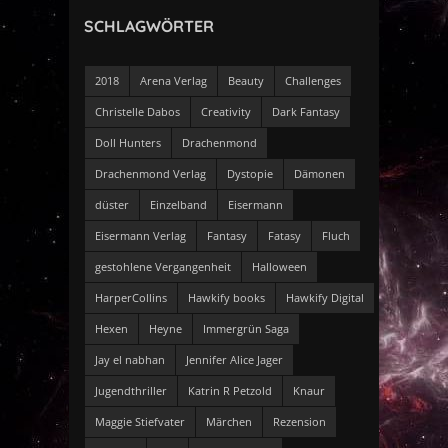
SCHLAGWÖRTER
2018
Arena Verlag
Beauty
Challenges
Christelle Dabos
Creativity
Dark Fantasy
Doll Hunters
Drachenmond
Drachenmond Verlag
Dystopie
Dämonen
düster
Einzelband
Eisermann
Eisermann Verlag
Fantasy
Fatasy
Fluch
gestohlene Vergangenheit
Halloween
HarperCollins
Hawkify books
Hawkify Digital
Hexen
Heyne
Immergrün Saga
Jay el nabhan
Jennifer Alice Jager
Jugendthriller
Katrin R Petzold
Knaur
Maggie Stiefvater
Märchen
Rezension