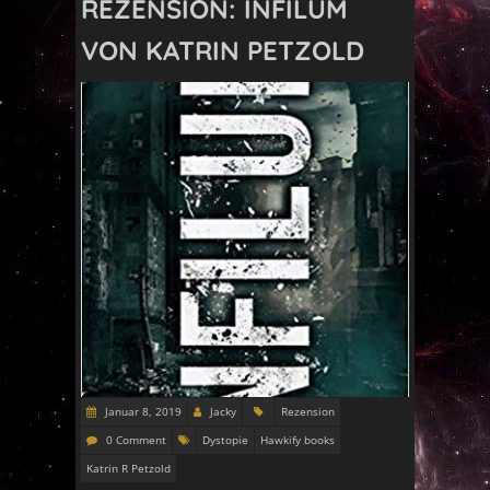
REZENSION: INFILUM
VON KATRIN PETZOLD
Januar 8, 2019
Jacky
Rezension
0 Comment
Dystopie
Hawkify books
Katrin R Petzold