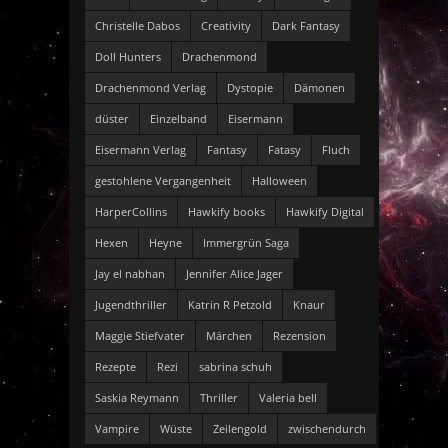
Christelle Dabos
Creativity
Dark Fantasy
Doll Hunters
Drachenmond
Drachenmond Verlag
Dystopie
Dämonen
düster
Einzelband
Eisermann
Eisermann Verlag
Fantasy
Fatasy
Fluch
gestohlene Vergangenheit
Halloween
HarperCollins
Hawkify books
Hawkify Digital
Hexen
Heyne
Immergrün Saga
Jay el nabhan
Jennifer Alice Jager
Jugendthriller
Katrin R Petzold
Knaur
Maggie Stiefvater
Märchen
Rezension
Rezepte
Rezi
sabrina schuh
Saskia Reymann
Thriller
Valeria bell
Vampire
Wüste
Zeilengold
zwischendurch