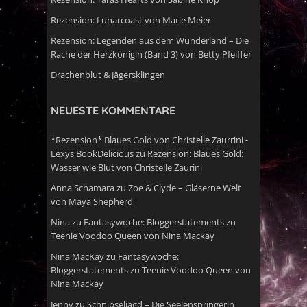
Rezension: Lunarcoast von Marie Meier
Rezension: Legenden aus dem Wunderland – Die
Rache der Herzkönigin (Band 3) von Betty Pfeiffer
Drachenblut & Jägersklingen
NEUESTE KOMMENTARE
*Rezension* Blaues Gold von Christelle Zaurrini -
Lexys BookDelicious
zu
Rezension: Blaues Gold:
Wasser wie Blut von Christelle Zaurini
Anna Schamara
zu
Zoe & Clyde – Gläserne Welt
von Maya Shepherd
Nina
zu
Fantasywoche: Bloggerstatements zu
Teenie Voodoo Queen von Nina Mackay
Nina MacKay
zu
Fantasywoche:
Bloggerstatements zu Teenie Voodoo Queen von
Nina Mackay
Jenny
zu
Schnipseljagd – Die Seelenspringerin