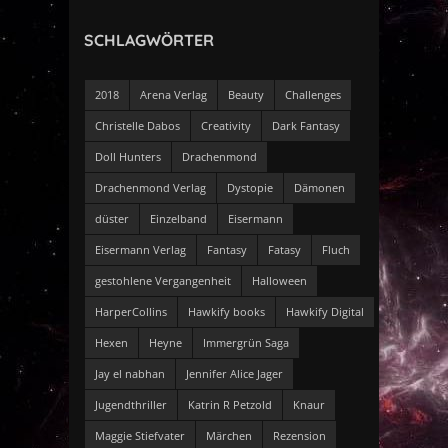
SCHLAGWÖRTER
2018
Arena Verlag
Beauty
Challenges
Christelle Dabos
Creativity
Dark Fantasy
Doll Hunters
Drachenmond
Drachenmond Verlag
Dystopie
Dämonen
düster
Einzelband
Eisermann
Eisermann Verlag
Fantasy
Fatasy
Fluch
gestohlene Vergangenheit
Halloween
HarperCollins
Hawkify books
Hawkify Digital
Hexen
Heyne
Immergrün Saga
Jay el nabhan
Jennifer Alice Jager
Jugendthriller
Katrin R Petzold
Knaur
Maggie Stiefvater
Märchen
Rezension