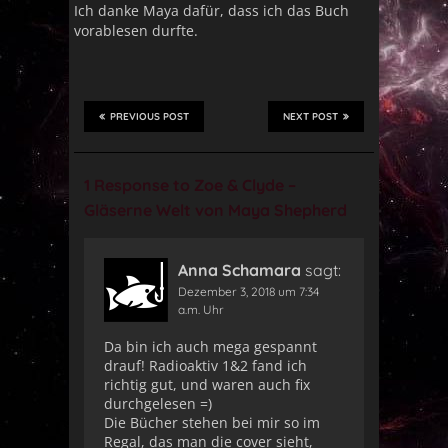
Ich danke Maya dafür, dass ich das Buch
vorablesen durfte.
PREVIOUS POST
NEXT POST
1 Response to Zoe & Clyde –
Gläserne Welt von Maya Shepherd
Anna Schamara
sagt:
Dezember 3, 2018 um 7:34
a.m. Uhr
Da bin ich auch mega gespannt
drauf! Radioaktiv 1&2 fand ich
richtig gut, und waren auch fix
durchgelesen =)
Die Bücher stehen bei mir so im
Regal, das man die cover sieht,