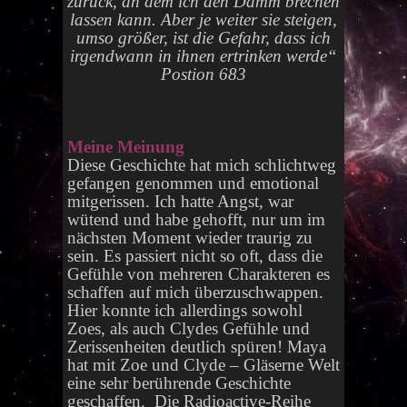
zurück, an dem ich den Damm brechen
lassen kann. Aber je weiter sie steigen,
umso größer, ist die Gefahr, dass ich
irgendwann in ihnen ertrinken werde“
Postion 683
Meine Meinung
Diese Geschichte hat mich schlichtweg
gefangen genommen und emotional
mitgerissen. Ich hatte Angst, war
wütend und habe gehofft, nur um im
nächsten Moment wieder traurig zu
sein. Es passiert nicht so oft, dass die
Gefühle von mehreren Charakteren es
schaffen auf mich überzuschwappen.
Hier konnte ich allerdings sowohl
Zoes, als auch Clydes Gefühle und
Zerissenheiten deutlich spüren! Maya
hat mit Zoe und Clyde – Gläserne Welt
eine sehr berührende Geschichte
geschaffen. Die Radioactive-Reihe