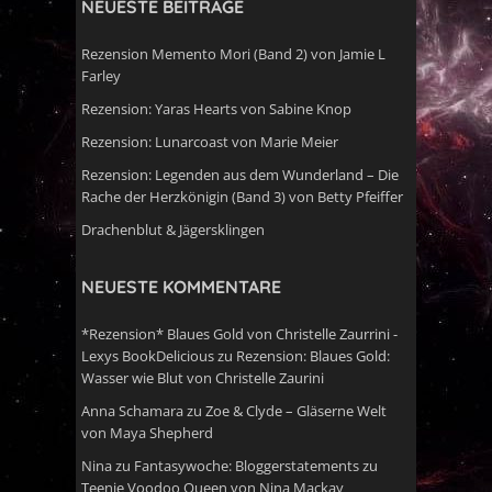
NEUESTE BEITRÄGE
Rezension Memento Mori (Band 2) von Jamie L
Farley
Rezension: Yaras Hearts von Sabine Knop
Rezension: Lunarcoast von Marie Meier
Rezension: Legenden aus dem Wunderland – Die
Rache der Herzkönigin (Band 3) von Betty Pfeiffer
Drachenblut & Jägersklingen
NEUESTE KOMMENTARE
*Rezension* Blaues Gold von Christelle Zaurrini -
Lexys BookDelicious
zu
Rezension: Blaues Gold:
Wasser wie Blut von Christelle Zaurini
Anna Schamara
zu
Zoe & Clyde – Gläserne Welt
von Maya Shepherd
Nina
zu
Fantasywoche: Bloggerstatements zu
Teenie Voodoo Queen von Nina Mackay