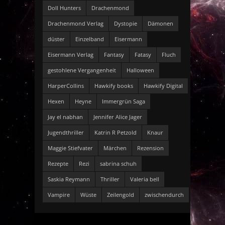
Doll Hunters
Drachenmond
Drachenmond Verlag
Dystopie
Dämonen
düster
Einzelband
Eisermann
Eisermann Verlag
Fantasy
Fatasy
Fluch
gestohlene Vergangenheit
Halloween
HarperCollins
Hawkify books
Hawkify Digital
Hexen
Heyne
Immergrün Saga
Jay el nabhan
Jennifer Alice Jager
Jugendthriller
Katrin R Petzold
Knaur
Maggie Stiefvater
Märchen
Rezension
Rezepte
Rezi
sabrina schuh
Saskia Reymann
Thriller
Valeria bell
Vampire
Wüste
Zeilengold
zwischendurch