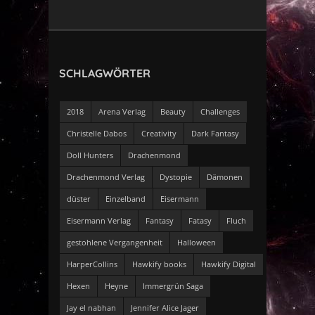
SCHLAGWÖRTER
2018
Arena Verlag
Beauty
Challenges
Christelle Dabos
Creativity
Dark Fantasy
Doll Hunters
Drachenmond
Drachenmond Verlag
Dystopie
Dämonen
düster
Einzelband
Eisermann
Eisermann Verlag
Fantasy
Fatasy
Fluch
gestohlene Vergangenheit
Halloween
HarperCollins
Hawkify books
Hawkify Digital
Hexen
Heyne
Immergrün Saga
Jay el nabhan
Jennifer Alice Jager