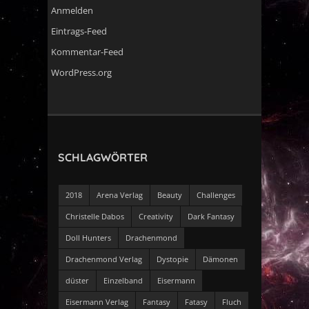
Anmelden
Eintrags-Feed
Kommentar-Feed
WordPress.org
SCHLAGWÖRTER
2018
Arena Verlag
Beauty
Challenges
Christelle Dabos
Creativity
Dark Fantasy
Doll Hunters
Drachenmond
Drachenmond Verlag
Dystopie
Dämonen
düster
Einzelband
Eisermann
Eisermann Verlag
Fantasy
Fatasy
Fluch