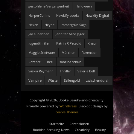
gestohlene Vergangenheit
Halloween
HarperCollins
Hawkify books
Hawkify Digital
Hexen
Heyne
Immergrün Saga
Jay el nabhan
Jennifer Alice Jager
Jugendthriller
Katrin R Petzold
Knaur
Maggie Stiefvater
Märchen
Rezension
Rezepte
Rezi
sabrina schuh
Saskia Reymann
Thriller
Valeria bell
Vampire
Wüste
Zeilengold
zwischendurch
Copyright © 2026, Books-Beauty-and-Creativity.
Proudly powered by
WordPress
. Blackoot design by
Iceable Themes
.
Startseite
Rezensionen
Bookish Breaking News
Creativity
Beauty