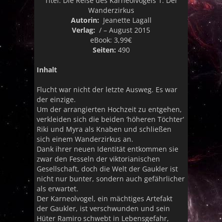
Titel:
Die Reise des Karneolvogels 1: Der
Wanderzirkus
Autorin:
Jeanette Lagall
Verlag:
/ – August 2015
eBook:
3,99€
Seiten:
490
Inhalt
Flucht war nicht der letzte Ausweg. Es war
der einzige.
Um der arrangierten Hochzeit zu entgehen,
verkleiden sich die beiden ‘höheren Töchter‘
Riki und Myra als Knaben und schließen
sich einem Wanderzirkus an.
Dank ihrer neuen Identität entkommen sie
zwar den Fesseln der viktorianischen
Gesellschaft, doch die Welt der Gaukler ist
nicht nur bunter, sondern auch gefährlicher
als erwartet.
Der Karneolvogel, ein mächtiges Artefakt
der Gaukler, ist verschwunden und sein
Hüter Ramiro schwebt in Lebensgefahr,