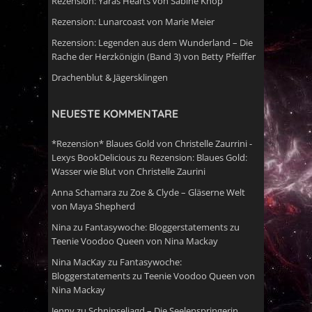
Rezension: Yaras Hearts von Sabine Knop
Rezension: Lunarcoast von Marie Meier
Rezension: Legenden aus dem Wunderland – Die
Rache der Herzkönigin (Band 3) von Betty Pfeiffer
Drachenblut & Jägersklingen
NEUESTE KOMMENTARE
*Rezension* Blaues Gold von Christelle Zaurrini -
Lexys BookDelicious
zu
Rezension: Blaues Gold:
Wasser wie Blut von Christelle Zaurini
Anna Schamara
zu
Zoe & Clyde – Gläserne Welt
von Maya Shepherd
Nina
zu
Fantasywoche: Bloggerstatements zu
Teenie Voodoo Queen von Nina Mackay
Nina MacKay
zu
Fantasywoche:
Bloggerstatements zu Teenie Voodoo Queen von
Nina Mackay
Jenny
zu
Schnipseljagd – Die Seelenspringerin