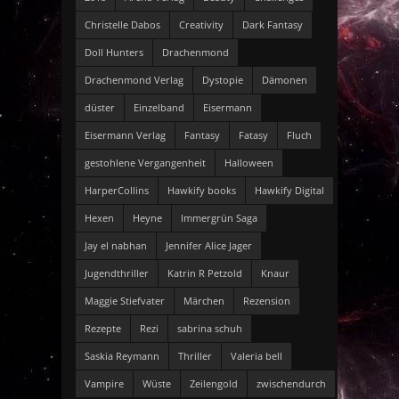
Christelle Dabos
Creativity
Dark Fantasy
Doll Hunters
Drachenmond
Drachenmond Verlag
Dystopie
Dämonen
düster
Einzelband
Eisermann
Eisermann Verlag
Fantasy
Fatasy
Fluch
gestohlene Vergangenheit
Halloween
HarperCollins
Hawkify books
Hawkify Digital
Hexen
Heyne
Immergrün Saga
Jay el nabhan
Jennifer Alice Jager
Jugendthriller
Katrin R Petzold
Knaur
Maggie Stiefvater
Märchen
Rezension
Rezepte
Rezi
sabrina schuh
Saskia Reymann
Thriller
Valeria bell
Vampire
Wüste
Zeilengold
zwischendurch