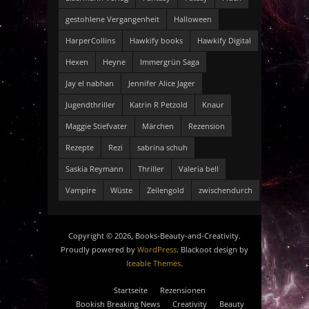
gestohlene Vergangenheit
Halloween
HarperCollins
Hawkify books
Hawkify Digital
Hexen
Heyne
Immergrün Saga
Jay el nabhan
Jennifer Alice Jager
Jugendthriller
Katrin R Petzold
Knaur
Maggie Stiefvater
Märchen
Rezension
Rezepte
Rezi
sabrina schuh
Saskia Reymann
Thriller
Valeria bell
Vampire
Wüste
Zeilengold
zwischendurch
Copyright © 2026, Books-Beauty-and-Creativity.
Proudly powered by
WordPress
. Blackoot design by
Iceable Themes
.
Startseite
Rezensionen
Bookish Breaking News
Creativity
Beauty