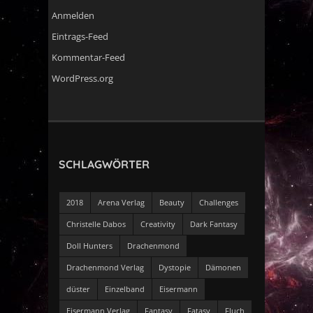
Anmelden
Eintrags-Feed
Kommentar-Feed
WordPress.org
SCHLAGWÖRTER
2018
Arena Verlag
Beauty
Challenges
Christelle Dabos
Creativity
Dark Fantasy
Doll Hunters
Drachenmond
Drachenmond Verlag
Dystopie
Dämonen
düster
Einzelband
Eisermann
Eisermann Verlag
Fantasy
Fatasy
Fluch