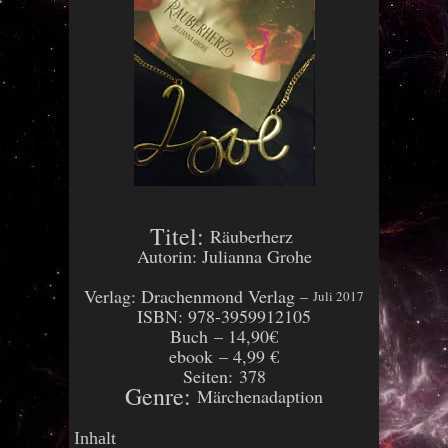
Titel:
Räuberherz
Autorin:
Julianna Grohe
Verlag:
Drachenmond
Verlag
–
Juli 2017
ISBN:
978-3959912105
Buch
– 14,90€
ebook
– 4,99 €
Seiten:
378
Genre:
Märchenadaption
Inhalt