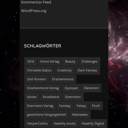
Kommentar-Feed
WordPress.org
SCHLAGWÖRTER
2018
Arena Verlag
Beauty
Challenges
Christelle Dabos
Creativity
Dark Fantasy
Doll Hunters
Drachenmond
Drachenmond Verlag
Dystopie
Dämonen
düster
Einzelband
Eisermann
Eisermann Verlag
Fantasy
Fatasy
Fluch
gestohlene Vergangenheit
Halloween
HarperCollins
Hawkify books
Hawkify Digital