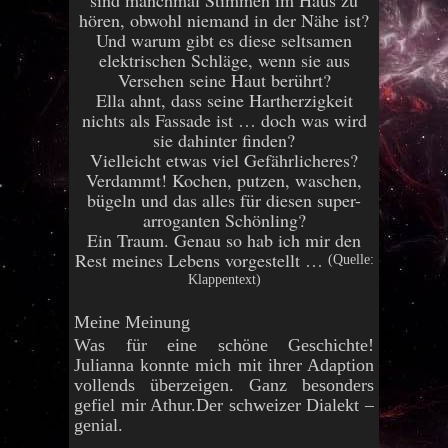
sind manchmal Stimmen im Haus zu
hören, obwohl niemand in der Nähe ist?
Und warum gibt es diese seltsamen
elektrischen Schläge, wenn sie aus
Versehen seine Haut berührt?
Ella ahnt, dass seine Hartherzigkeit
nichts als Fassade ist … doch was wird
sie dahinter finden?
Vielleicht etwas viel Gefährlicheres?
Verdammt! Kochen, putzen, waschen,
bügeln und das alles für diesen super-
arroganten Schönling?
Ein Traum. Genau so hab ich mir den
Rest meines Lebens vorgestellt …
(Quelle:
Klappentext)
Meine Meinung
Was für eine schöne Geschichte!
Julianna konnte mich mit ihrer Adaption
vollends überzeigen. Ganz besonders
gefiel mir Athur.Der schweizer Dialekt –
genial.