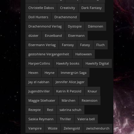
Christelle Dabos
Creativity
Dark Fantasy
Doll Hunters
Drachenmond
Drachenmond Verlag
Dystopie
Dämonen
düster
Einzelband
Eisermann
Eisermann Verlag
Fantasy
Fatasy
Fluch
gestohlene Vergangenheit
Halloween
HarperCollins
Hawkify books
Hawkify Digital
Hexen
Heyne
Immergrün Saga
Jay el nabhan
Jennifer Alice Jager
Jugendthriller
Katrin R Petzold
Knaur
Maggie Stiefvater
Märchen
Rezension
Rezepte
Rezi
sabrina schuh
Saskia Reymann
Thriller
Valeria bell
Vampire
Wüste
Zeilengold
zwischendurch