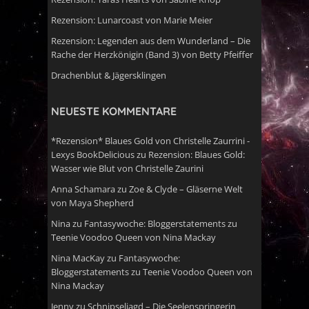
Rezension: Lunarcoast von Marie Meier
Rezension: Legenden aus dem Wunderland – Die
Rache der Herzkönigin (Band 3) von Betty Pfeiffer
Drachenblut & Jägersklingen
NEUESTE KOMMENTARE
*Rezension* Blaues Gold von Christelle Zaurrini -
Lexys BookDelicious
zu
Rezension: Blaues Gold:
Wasser wie Blut von Christelle Zaurini
Anna Schamara
zu
Zoe & Clyde – Gläserne Welt
von Maya Shepherd
Nina
zu
Fantasywoche: Bloggerstatements zu
Teenie Voodoo Queen von Nina Mackay
Nina MacKay
zu
Fantasywoche:
Bloggerstatements zu Teenie Voodoo Queen von
Nina Mackay
Jenny
zu
Schnipseljagd – Die Seelenspringerin